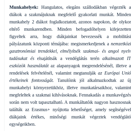
Munkahelyek:
Hangulatos, elegáns szállodákban végezték a
diákok a szakmájuknak megfelelő gyakorlati munkát. Minden
munkahely 2 diákot foglalkoztatott, azonos napokon, de olykor
eltérő munkarendben. Minden befogadóhelyen kifejezetten
figyeltek arra, hogy diákjainkat bevezessék a mobilitási
pályázatunk központi témájába: megismerkedjenek a
nemzetközi
gasztronómiai trendekkel, elmélyítsék szakmai- és angol nyelv
tudásukat és
elsajátítsák a vendéglátás terén
alkalmazott I
eszközök használatát
az alapanyagok megrendelésénél, illetve 
rendelések felvételénél, valamint megtanulják
az Európai Uni
értékeinek fontosságát.
Tanulóink jól alkalmazkodtak az ú
munkahelyi környezetükhöz, illetve munkatársaikhoz, valamint
megfeleltek a szakmai kihívásoknak. Fennakadás a munkavégzés
során nem volt tapasztalható. A munkáltatóik nagyon hasznosnak
találták az Erasmus+ nyújtotta lehetőséget, amely segítségével
diákjaink értékes, minőségi munkát végeztek vendéglátó
egységeikben.