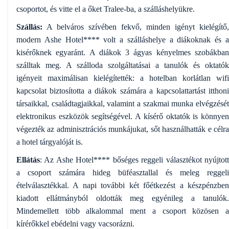
csoportot, és vitte el a őket Tralee-ba, a szálláshelyükre.
Szállás:
A belváros szívében fekvő, minden igényt kielégítő,
modern Ashe Hotel**** volt a szálláshelye a diákoknak és a
kisérőknek egyaránt. A diákok 3 ágyas kényelmes szobákban
szálltak meg. A szálloda szolgáltatásai a tanulók és oktatók
igényeit maximálisan kielégítették: a hotelban korlátlan wifi
kapcsolat biztosította a diákok számára a kapcsolattartást itthoni
társaikkal, családtagjaikkal, valamint a szakmai munka elvégzését
elektronikus eszközök segítségével. A kísérő oktatók is könnyen
végezték az adminisztrációs munkájukat, sőt használhatták e célra
a hotel tárgyalóját is.
Ellátás
: Az Ashe Hotel**** bőséges reggeli választékot nyújtott
a csoport számára hideg büféasztallal és meleg reggeli
ételválasztékkal. A napi további két főétkezést a készpénzben
kiadott ellátmányból oldották meg egyénileg a tanulók.
Mindemellett több alkalommal ment a csoport közösen a
kírérőkkel ebédelni vagy vacsorázni.