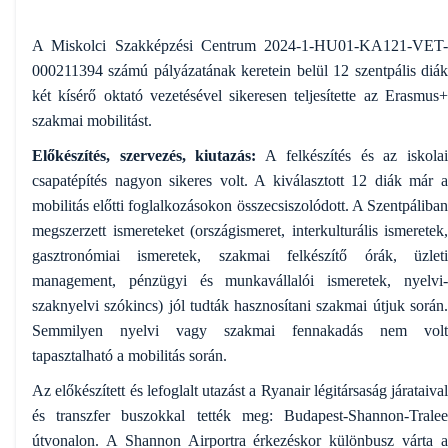
A Miskolci Szakképzési Centrum 2024-1-HU01-KA121-VET-
000211394 számú pályázatának keretein belül 12 szentpális diák
két kísérő oktató vezetésével sikeresen teljesítette az Erasmus+
szakmai mobilitást.
Előkészítés, szervezés, kiutazás:
A felkészítés és az iskola
csapatépítés nagyon sikeres volt. A kiválasztott 12 diák már a
mobilitás előtti foglalkozásokon összecsiszolódott. A Szentpáliban
megszerzett ismereteket (országismeret, interkulturális ismeretek,
gasztronómiai ismeretek, szakmai felkészítő órák, üzleti
management, pénzügyi és munkavállalói ismeretek, nyelvi-
szaknyelvi szókincs) jól tudták hasznosítani szakmai útjuk során.
Semmilyen nyelvi vagy szakmai fennakadás nem volt
tapasztalható a mobilitás során.
Az előkészített és lefoglalt utazást a Ryanair légitársaság járataival
és transzfer buszokkal tették meg: Budapest-Shannon-Tralee
útvonalon. A Shannon Airportra érkezéskor különbusz várta a