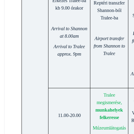
Érkezés Tralee-ba
Reptéri transzfer
kb 9.00 órakor
Shannon-ból
Tralee-ba
Arrival to Shannon
at 8.00am
Airport transfer
f
from Shannon to
Arrival to Tralee
Tralee
approx. 9pm
A
Tralee
megismerése,
munkahelyek
11.00-20.00
felkeresse
R
Múzeumlátogatás