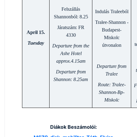
Felszállás
Indulás Traleeból
Shannonból: 8.25
Tralee-Shannon -
Járatszám: FR
Budapest-
April 15.
4330
Miskolc
Tuesday
t
útvonalon
Departure from the
Ashe Hotel
approx.4.15am
Departure from
Departure from
Tralee
Shannon: 8.25am
Route: Tralee-
F
Shannon-Bp-
Miskolc
Diákok Beszámolói: