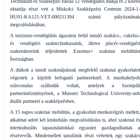
Technikum és Szakképző Iskola 12 vendéglátós diákja és 2 kisérő
oktatója részt vett a Miskolci Szakképzési Centrum 2024-1-
HU01-KA121-VET-000211394 számú
pályázatának
megvalósításában.
A turizmus-vendéglátás ágazaton belül tanuló szakács-, cukrász-
és vendégtéri szaktechnikusaink, illetve pincér-vendégtéri
szakembereink teljesítettek Erasmus+ szakmai mobilitást
Írországban.
A diákok a tanult szakmájuknak megfelelő szakmai gyakorlatot
végeztek a kijelölt befogadó partnereknél. A munkahelyek
színvonalas szállodák voltak, amelyek a Szentpáli
partnerintézményének, a Munster Technological University-nek
duális partnerei a szakképzésben.
A 15 napos szakmai mobilitás, a gyakorlati munkavégzés mellett,
alkalmat adott két kirándulás megvalósítására is, ahol szakmai és
interkulturális tapasztalatokkal egyaránt gazdagodhattak a
résztvevők. Mindemellett tanulóink részt vehettek egy szakács