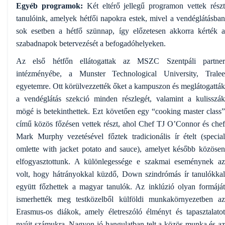
Egyéb programok:
Két eltérő jellegű programon vettek rész
tanulóink, amelyek hétfői napokra estek, mivel a vendéglátásban
sok esetben a hétfő szünnap, így előzetesen akkorra kérték a
szabadnapok betervezését a befogadóhelyeken.
Az első hétfőn ellátogattak az MSZC Szentpáli partner
intézményébe, a Munster Technological University, Tralee
egyetemre. Ott körülvezzették őket a kampuszon és meglátogatták
a vendéglátás szekció minden részlegét, valamint a kulisszák
mögé is betekinthettek. Ezt követően egy “cooking master class”
című közös főzésen vettek részt, ahol Chef TJ O’Connor és chef
Mark Murphy vezetésével főztek tradicionális ír ételt (special
omlette with jacket potato and sauce), amelyet később közösen
elfogyasztottunk. A különlegessége e szakmai eseménynek az
volt, hogy hátrányokkal küzdő, Down szindrómás ír tanulókkal
együtt főzhettek a magyar tanulók. Az inklúzió olyan formáját
ismerhették meg testközelből külföldi munkakörnyezetben az
Erasmus-os diákok, amely életreszóló élményt és tapasztalatot
nyújt számukra. Nagyon jó hangulatban telt a közös munka és az