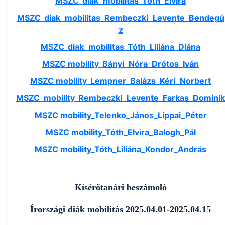
MSZC_diak_mobilitas_Tóth_Elvira
MSZC_diak_mobilitas_Rembeczki_Levente_Bendegú
z
MSZC_diak_mobilitas_Tóth_Liliána_Diána
MSZC mobility_Bányi_Nóra_Drótos_Iván
MSZC mobility_Lempner_Balázs_Kéri_Norbert
MSZC_mobility_Rembeczki_Levente_Farkas_Dominik
MSZC mobility_Telenko_János_Lippai_Péter
MSZC mobility_Tóth_Elvira_Balogh_Pál
MSZC mobility_Tóth_Liliána_Kondor_András
Kísérőtanári beszámoló
Írországi diák mobilitás 2025.04.01-2025.04.15