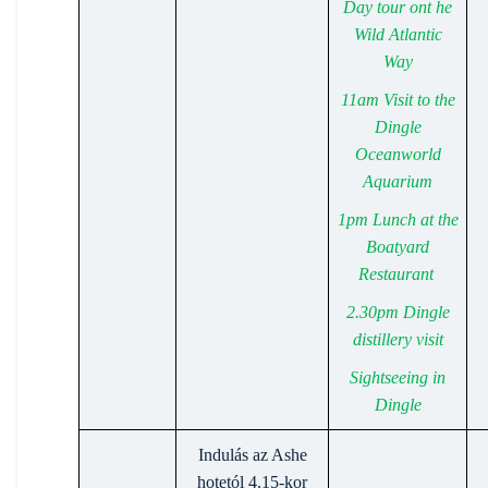
Day tour ont he
Wild Atlantic
Way
11am Visit to the
Dingle
Oceanworld
Aquarium
1pm Lunch at the
Boatyard
Restaurant
2.30pm Dingle
distillery visit
Sightseeing in
Dingle
Indulás az Ashe
hotetól 4.15-kor