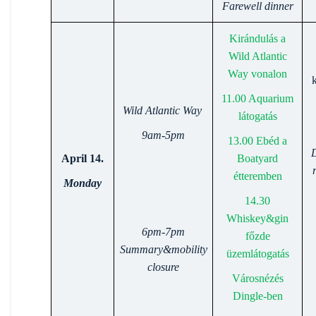
Farewell dinner
Kirándulás a
Wild Atlantic
Way vonalon
11.00 Aquarium
Wild Atlantic Way
látogatás
9am-5pm
13.00 Ebéd a
D
April 14.
Boatyard
étteremben
Monday
14.30
Whiskey&gin
6pm-7pm
főzde
Summary&mobility
üzemlátogatás
closure
Városnézés
Dingle-ben