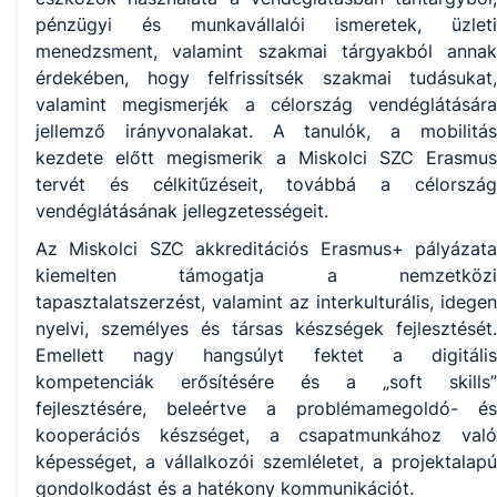
pénzügyi és munkavállalói ismeretek, üzleti
menedzsment, valamint szakmai tárgyakból annak
érdekében, hogy felfrissítsék szakmai tudásukat,
valamint megismerjék a célország vendéglátására
jellemző irányvonalakat. A tanulók, a mobilitás
kezdete előtt megismerik a Miskolci SZC Erasmus
tervét és célkitűzéseit, továbbá a célország
vendéglátásának jellegzetességeit.
Az Miskolci SZC akkreditációs Erasmus+ pályázata
kiemelten támogatja a nemzetközi
tapasztalatszerzést, valamint az interkulturális, idegen
nyelvi, személyes és társas készségek fejlesztését.
Emellett nagy hangsúlyt fektet a digitális
kompetenciák erősítésére és a „soft skills”
fejlesztésére, beleértve a problémamegoldó- és
kooperációs készséget, a csapatmunkához való
képességet, a vállalkozói szemléletet, a projektalapú
gondolkodást és a hatékony kommunikációt.