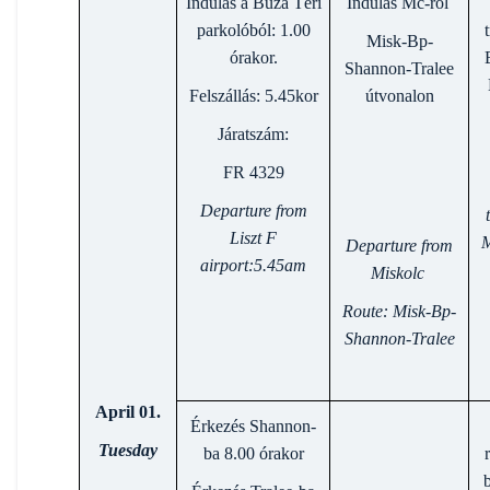
Indulás a Búza Téri
Indulás Mc-ról
parkolóból: 1.00
Misk-Bp-
órakor.
Shannon-Tralee
Felszállás: 5.45kor
útvonalon
Járatszám:
FR 4329
Departure from
Liszt F
M
Departure from
airport:5.45am
Miskolc
Route: Misk-Bp-
Shannon-Tralee
April 01.
Érkezés Shannon-
Tuesday
ba 8.00 órakor
b