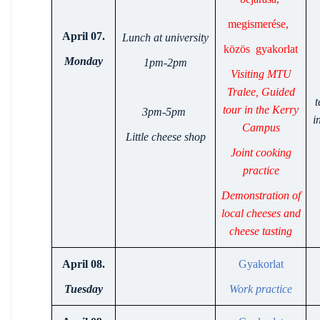
megismerése,
April 07.
Lunch at university
közös gyakorlat
Monday
1pm-2pm
Visiting MTU
Tralee, Guided
t
tour in the Kerry
3pm-5pm
i
Campus
Little cheese shop
Joint cooking
practice
Demonstration of
local cheeses and
cheese tasting
April 08.
Gyakorlat
Tuesday
Work practice