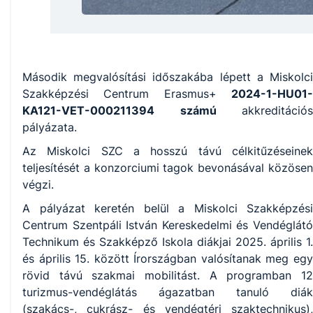
Második megvalósítási időszakába lépett a Miskolci
Szakképzési Centrum Erasmus+
2024-1-HU01-
KA121-VET-000211394 számú
akkreditációs
pályázata.
Az Miskolci SZC a hosszú távú célkitűzéseinek
teljesítését a konzorciumi tagok bevonásával közösen
végzi.
A pályázat keretén belül a Miskolci Szakképzési
Centrum Szentpáli István Kereskedelmi és Vendéglátó
Technikum és Szakképző Iskola diákjai 2025. április 1.
és április 15. között Írországban valósítanak meg egy
rövid távú szakmai mobilitást. A programban 12
turizmus-vendéglátás ágazatban tanuló diák
(szakács-, cukrász- és vendégtéri szaktechnikus),