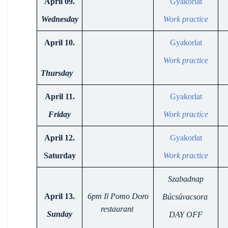
April 09.
Gyakorlat
Wednesday
Work practice
April 10.
Gyakorlat
Work practice
Thursday
April 11.
Gyakorlat
Friday
Work practice
April 12.
Gyakorlat
Saturday
Work practice
Szabadnap
April 13.
6pm Il Pomo Doro
Búcsúvacsora
restaurant
Sunday
DAY OFF