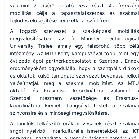
valamint 2 kísérő oktató vesz részt. Az írországi
mobilitás célja a tapasztalatszerzés és szakmai
fejlődés elősegítése nemzetközi színtéren.
A fogadó szervezet a szakképzési mobilitás
megvalósításában az ír Munster Technological
University, Tralee, amely egy felsőfokú, több célú
intézmény. Az MTU Kerry kampuszával több, mint egy
évtizede ápol partnerkapcsolatot a Szentpáli. Ennek
eredményeként egyedülálló, hogy a szentpális diákok
és oktatók külső támogató szervezet bevonása nélkül
valósíthatják meg a szakmai mobilitást. Az MTU
oktatói és Erasmus+ koordinátora, valamint a
Szentpáli intézmény vezetősége és Erasmus+
koordinátora kiemelt hangsúlyt fektet a szakmai
színvonalra és a minőségi megvalósításra.
A tanulók felkészítő órákon vesznek részt szakmai
angol nyelvből, interkulturális ismeretekből, az IKT
eszközök használata a vendéglátásban tantárgyból,