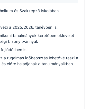
echnikum és Szakképző Iskolában.
rvezi a 2025/2026. tanévben is.
hnikumi tanulmányok keretében oklevelet
ségi bizonyítvánnyal.
 fejlődésben is.
Ez a rugalmas időbeosztás lehetővé teszi a
 és előre haladjanak a tanulmányaikban.