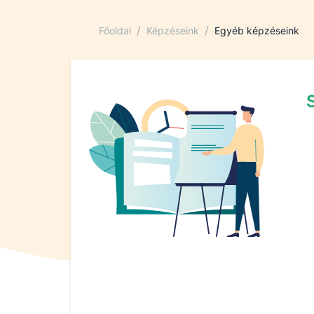
/
/
Főoldal
Képzéseink
Egyéb képzéseink