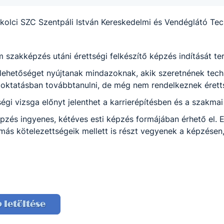
iskolci SZC Szentpáli István Kereskedelmi és Vendéglátó T
 szakképzés utáni érettségi felkészítő képzés indítását te
ó lehetőséget nyújtanak mindazoknak, akik szeretnének tec
őoktatásban továbbtanulni, de még nem rendelkeznek érett
ségi vizsga előnyt jelenthet a karrierépítésben és a szakmai
épzés ingyenes, kétéves esti képzés formájában érhető el. 
ás kötelezettségeik mellett is részt vegyenek a képzésen,