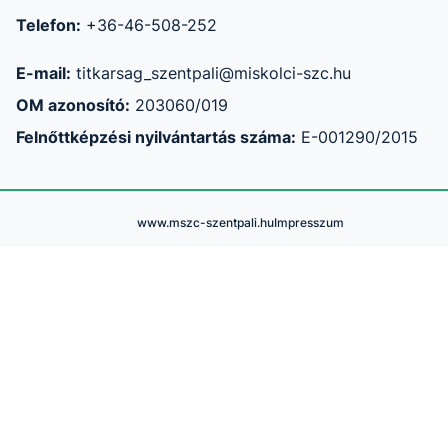
Telefon:
+36-46-508-252
E-mail:
titkarsag_szentpali@miskolci-szc.hu
OM azonosító:
203060/019
Felnőttképzési nyilvántartás száma:
E-001290/2015
www.mszc-szentpali.hu
Impresszum