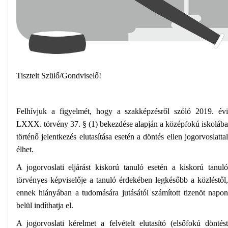
Tisztelt Szülő/Gondviselő!
Felhívjuk a figyelmét, hogy a szakképzésről szóló 2019. évi
LXXX. törvény 37. § (1) bekezdése alapján a középfokú iskolába
történő jelentkezés elutasítása esetén a döntés ellen jogorvoslattal
élhet.
A jogorvoslati eljárást kiskorú tanuló esetén a kiskorú tanuló
törvényes képviselője a tanuló érdekében legkésőbb a közléstől,
ennek hiányában a tudomására jutásától számított tizenöt napon
belül indíthatja el.
A jogorvoslati kérelmet a felvételt elutasító (elsőfokú döntést